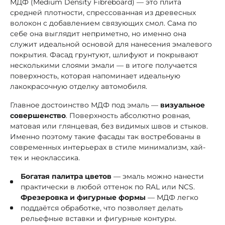
МДФ (Medium Density Fibreboard) — это плита
средней плотности, спрессованная из древесных
волокон с добавлением связующих смол. Сама по
себе она выглядит неприметно, но именно она
служит идеальной основой для нанесения эмалевого
покрытия. Фасад грунтуют, шлифуют и покрывают
несколькими слоями эмали — в итоге получается
поверхность, которая напоминает идеальную
лакокрасочную отделку автомобиля.
Главное достоинство МДФ под эмаль —
визуальное
совершенство
. Поверхность абсолютно ровная,
матовая или глянцевая, без видимых швов и стыков.
Именно поэтому такие фасады так востребованы в
современных интерьерах в стиле минимализм, хай-
тек и неоклассика.
Богатая палитра цветов
— эмаль можно нанести
практически в любой оттенок по RAL или NCS.
Фрезеровка и фигурные формы
— МДФ легко
поддаётся обработке, что позволяет делать
рельефные вставки и фигурные контуры.