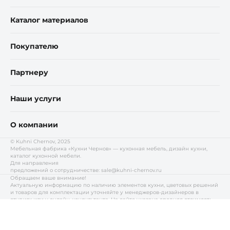
Каталог материалов
Покупателю
Партнеру
Наши услуги
О компании
© Kuhni Chernov, 2025
Мебельная фабрика «Кухни Чернов» — кухонная мебель, дизайн кухни,
каталог кухонной мебели.
Для направления
предложений о сотрудничестве:
sale@kuhni-chernov.ru
Обращаем ваше внимание!
Актуальную информацию по наличию элементов кухни, цветовых решений
и товаров для комплектации уточняйте у менеджеров-дизайнеров в
студиях или у онлайн-консультанта. На сайте указана средняя стоимость
моделей в базовой компоновке. Точная цена выбранной кухни
определяется комплектацией. Компания «Kuhni Chernov» взаимодействует
с клиентами через розничную сеть: расчёт стоимости и приобретение
продукции осуществляются в любой выбранной вами кухонной студии.